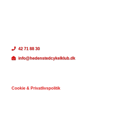
Hedensted Cykelklub
Gesagervej 68
8722 Hedensted
CVR: 31997011
42 71 88 30
info@hedenstedcykelklub.dk
Betalingsmuligheder
Cookie & Privatlivspolitik
Du kan følge os her