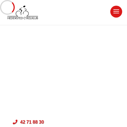
Hedensted Cykelklub
Gesagervej 68
8722 Hedensted
CVR: 31997011
42 71 88 30