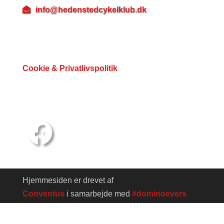
info@hedenstedcykelklub.dk
Betalingsmuligheder
Cookie & Privatlivspolitik
Du kan følge os her
Hjemmesiden er drevet af
Conventus
i samarbejde med
#dominoevers