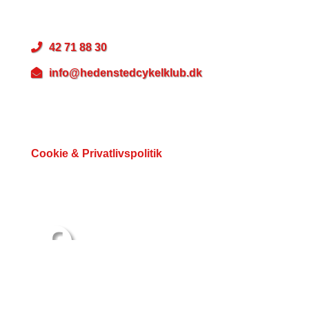
CVR: 31997011
42 71 88 30
info@hedenstedcykelklub.dk
Betalingsmuligheder
Cookie & Privatlivspolitik
Du kan følge os her
Hjemmesiden er drevet af