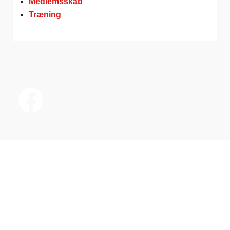
Medlemsskab
Træning
Hedensted Cykelklub
Gesagervej 68
8722 Hedensted